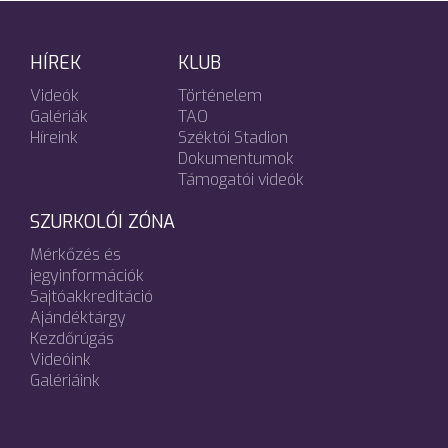
HÍREK
KLUB
Videók
Történelem
Galériák
TAO
Híreink
Széktói Stadion
Dokumentumok
Támogatói videók
SZURKOLÓI ZÓNA
Mérkőzés és
jegyinformációk
Sajtóakkreditáció
Ajándéktárgy
Kezdőrúgás
Videóink
Galériáink