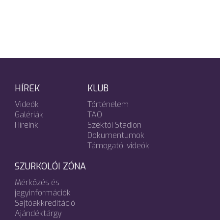
HÍREK
KLUB
Videók
Történelem
Galériák
TAO
Híreink
Széktói Stadion
Dokumentumok
Támogatói videók
SZURKOLÓI ZÓNA
Mérkőzés és
jegyinformációk
Sajtóakkreditáció
Ajándéktárgy