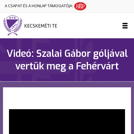
A CSAPAT ÉS A HONLAP TÁMOGATÓJA:
Videó: Szalai Gábor góljával
vertük meg a Fehérvárt