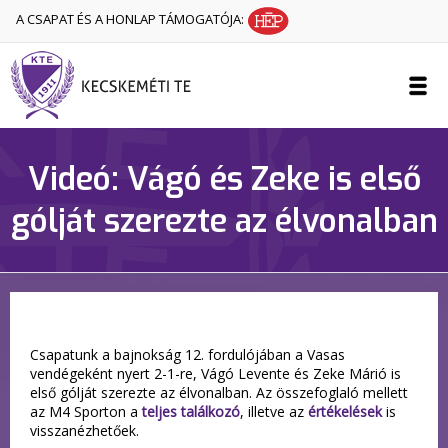
A CSAPAT ÉS A HONLAP TÁMOGATÓJA:
Videó: Vágó és Zeke is első
gólját szerezte az élvonalban
Csapatunk a bajnokság 12. fordulójában a Vasas
vendégeként nyert 2-1-re, Vágó Levente és Zeke Márió is
első gólját szerezte az élvonalban. Az összefoglaló mellett
az M4 Sporton a
teljes találkozó
, illetve az
értékelések
is
visszanézhetőek.