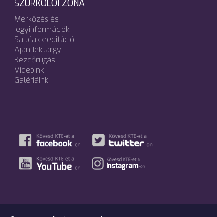
SZURKOLÓI ZÓNA
Mérkőzés és
jegyinformációk
Sajtóakkreditáció
Ajándéktárgy
Kezdőrúgás
Videóink
Galériáink