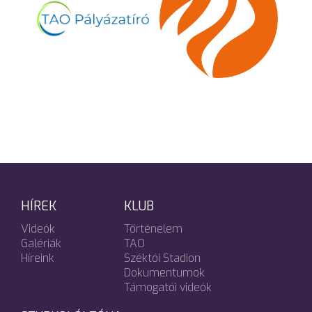
HÍREK
KLUB
Videók
Történelem
Galériák
TAO
Híreink
Széktói Stadion
Dokumentumok
Támogatói videók