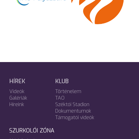
HÍREK
KLUB
Videók
Történelem
Galériák
TAO
Híreink
Széktói Stadion
Dokumentumok
Támogatói videók
SZURKOLÓI ZÓNA