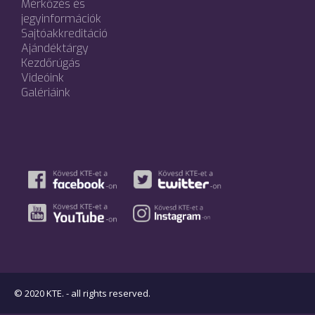
Mérkőzés és
jegyinformációk
Sajtóakkreditáció
Ajándéktárgy
Kezdőrúgás
Videóink
Galériáink
© 2020 KTE. - all rights reserved.