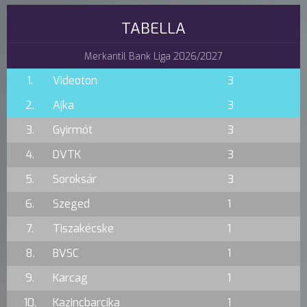
TABELLA
Merkantil Bank Liga 2026/2027
1.
Videoton
3
2.
Ajka
3
3.
Gyirmót
3
4.
DVTK
3
5.
Soroksár
3
6.
Szeged
1
7.
Tiszakécske
1
8.
BVSC
1
9.
Karcag
1
10.
Kazincbarcika
1