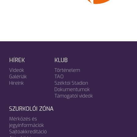
HÍREK
KLUB
Videók
Történelem
Galériák
TAO
Híreink
Széktói Stadion
Dokumentumok
Támogatói videók
SZURKOLÓI ZÓNA
Mérkőzés és
jegyinformációk
Sajtóakkreditáció