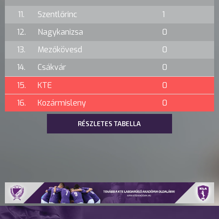
11.
Szentlőrinc
1
12.
Nagykanizsa
0
13.
Mezőkövesd
0
14.
Csákvár
0
15.
KTE
0
16.
Kozármisleny
0
RÉSZLETES TABELLA