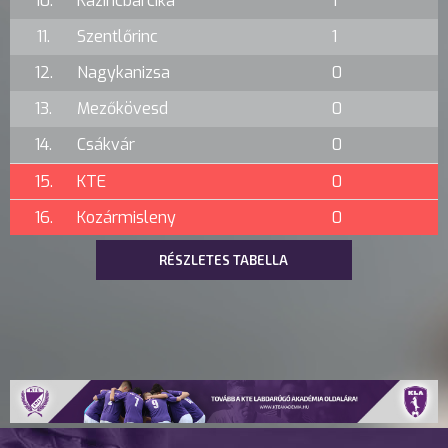
10.
Kazincbarcika
1
11.
Szentlőrinc
1
12.
Nagykanizsa
0
13.
Mezőkövesd
0
14.
Csákvár
0
15.
KTE
0
16.
Kozármisleny
0
RÉSZLETES TABELLA