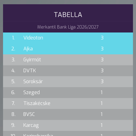
TABELLA
Merkantil Bank Liga 2026/2027
1.
Videoton
3
2.
Ajka
3
3.
Gyirmót
3
4.
DVTK
3
5.
Soroksár
3
6.
Szeged
1
7.
Tiszakécske
1
8.
BVSC
1
9.
Karcag
1