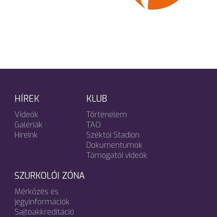
HÍREK
KLUB
Videók
Történelem
Galériák
TAO
Híreink
Széktói Stadion
Dokumentumok
Támogatói videók
SZURKOLÓI ZÓNA
Mérkőzés és
jegyinformációk
Sajtóakkreditáció