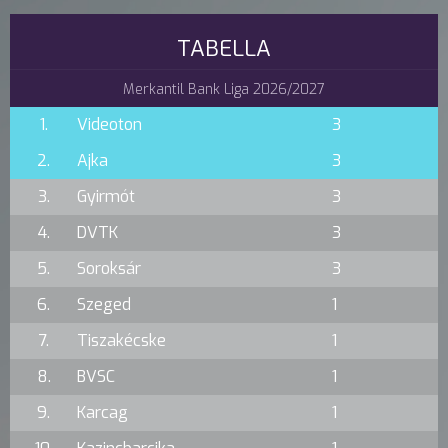
TABELLA
Merkantil Bank Liga 2026/2027
1.
Videoton
3
2.
Ajka
3
3.
Gyirmót
3
4.
DVTK
3
5.
Soroksár
3
6.
Szeged
1
7.
Tiszakécske
1
8.
BVSC
1
9.
Karcag
1