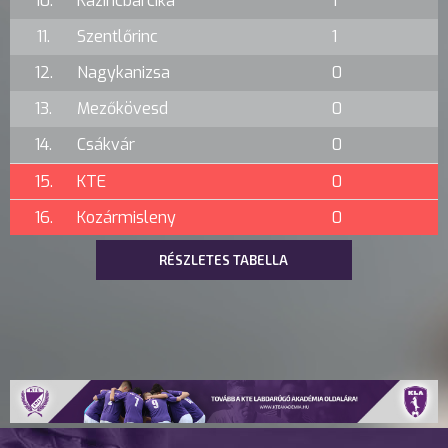
10.
Kazincbarcika
1
11.
Szentlőrinc
1
12.
Nagykanizsa
0
13.
Mezőkövesd
0
14.
Csákvár
0
15.
KTE
0
16.
Kozármisleny
0
RÉSZLETES TABELLA