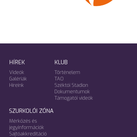
HÍREK
KLUB
Videók
Történelem
Galériák
TAO
Híreink
Széktói Stadion
Dokumentumok
Támogatói videók
SZURKOLÓI ZÓNA
Mérkőzés és
jegyinformációk
Sajtóakkreditáció