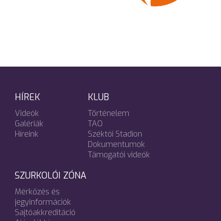
HÍREK
KLUB
Videók
Történelem
Galériák
TAO
Híreink
Széktói Stadion
Dokumentumok
Támogatói videók
SZURKOLÓI ZÓNA
Mérkőzés és
jegyinformációk
Sajtóakkreditáció