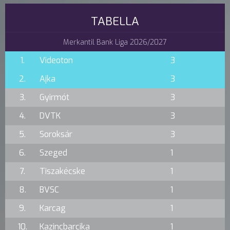
TABELLA
Merkantil Bank Liga 2026/2027
1.
Videoton
3
2.
Ajka
3
3.
Gyirmót
3
4.
DVTK
3
5.
Soroksár
3
6.
Szeged
1
7.
Tiszakécske
1
8.
BVSC
1
9.
Karcag
1
10.
Kazincbarcika
1