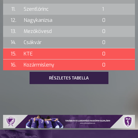
11.
Szentlőrinc
1
12.
Nagykanizsa
0
13.
Mezőkövesd
0
14.
Csákvár
0
15.
KTE
0
16.
Kozármisleny
0
RÉSZLETES TABELLA