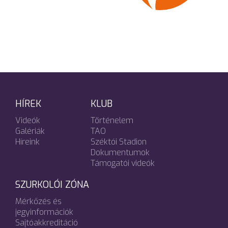
HÍREK
KLUB
Videók
Történelem
Galériák
TAO
Híreink
Széktói Stadion
Dokumentumok
Támogatói videók
SZURKOLÓI ZÓNA
Mérkőzés és
jegyinformációk
Sajtóakkreditáció