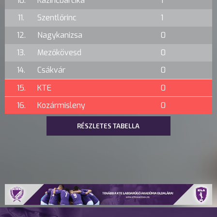
10.
Kazincbarcika
1
11.
Szentlőrinc
1
12.
Nagykanizsa
0
13.
Mezőkövesd
0
14.
Csákvár
0
15.
KTE
0
16.
Kozármisleny
0
RÉSZLETES TABELLA