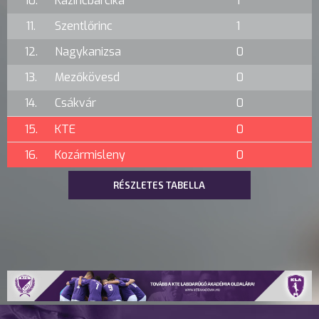
10.
Kazincbarcika
1
11.
Szentlőrinc
1
12.
Nagykanizsa
0
13.
Mezőkövesd
0
14.
Csákvár
0
15.
KTE
0
16.
Kozármisleny
0
RÉSZLETES TABELLA