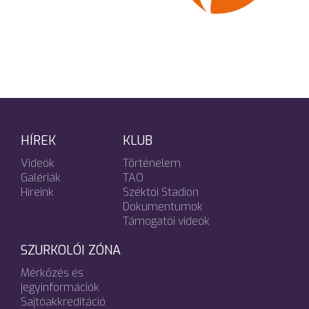
HÍREK
KLUB
Videók
Történelem
Galériák
TAO
Híreink
Széktói Stadion
Dokumentumok
Támogatói videók
SZURKOLÓI ZÓNA
Mérkőzés és
jegyinformációk
Sajtóakkreditáció