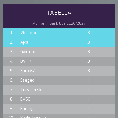
TABELLA
Merkantil Bank Liga 2026/2027
1.
Videoton
3
2.
Ajka
3
3.
Gyirmót
3
4.
DVTK
3
5.
Soroksár
3
6.
Szeged
1
7.
Tiszakécske
1
8.
BVSC
1
9.
Karcag
1