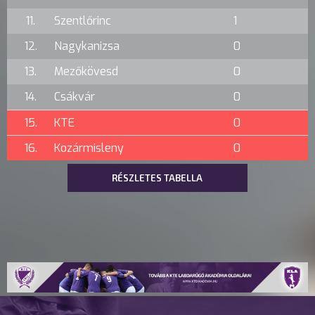
11.
Szentlőrinc
1
12.
Nagykanizsa
0
13.
Mezőkövesd
0
14.
Csákvár
0
15.
KTE
0
16.
Kozármisleny
0
RÉSZLETES TABELLA