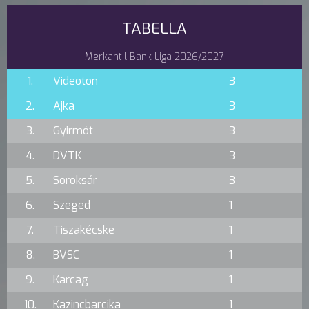
TABELLA
Merkantil Bank Liga 2026/2027
1.
Videoton
3
2.
Ajka
3
3.
Gyirmót
3
4.
DVTK
3
5.
Soroksár
3
6.
Szeged
1
7.
Tiszakécske
1
8.
BVSC
1
9.
Karcag
1
10.
Kazincbarcika
1