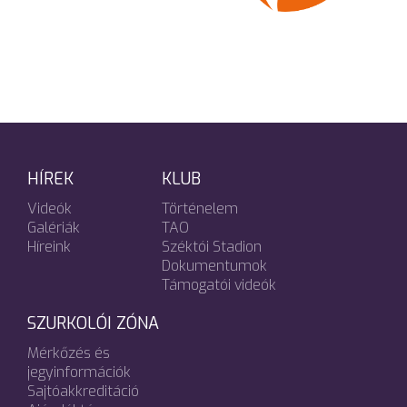
HÍREK
KLUB
Videók
Történelem
Galériák
TAO
Híreink
Széktói Stadion
Dokumentumok
Támogatói videók
SZURKOLÓI ZÓNA
Mérkőzés és
jegyinformációk
Sajtóakkreditáció