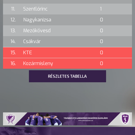
11.
Szentlőrinc
1
12.
Nagykanizsa
0
13.
Mezőkövesd
0
14.
Csákvár
0
15.
KTE
0
16.
Kozármisleny
0
RÉSZLETES TABELLA