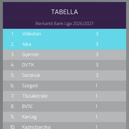
TABELLA
Merkantil Bank Liga 2026/2027
1.
Videoton
3
2.
Ajka
3
3.
Gyirmót
3
4.
DVTK
3
5.
Soroksár
3
6.
Szeged
1
7.
Tiszakécske
1
8.
BVSC
1
9.
Karcag
1
10.
Kazincbarcika
1