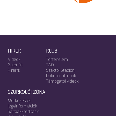
HÍREK
KLUB
Videók
Történelem
Galériák
TAO
Híreink
Széktói Stadion
Dokumentumok
Támogatói videók
SZURKOLÓI ZÓNA
Mérkőzés és
jegyinformációk
Sajtóakkreditáció