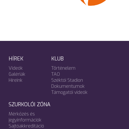
HÍREK
KLUB
Videók
Történelem
Galériák
TAO
Híreink
Széktói Stadion
Dokumentumok
Támogatói videók
SZURKOLÓI ZÓNA
Mérkőzés és
jegyinformációk
Sajtóakkreditáció