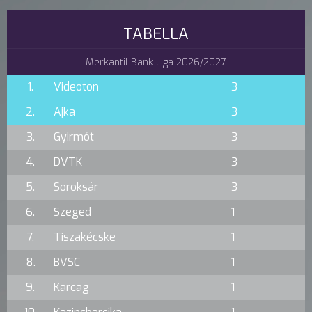
TABELLA
Merkantil Bank Liga 2026/2027
1.
Videoton
3
2.
Ajka
3
3.
Gyirmót
3
4.
DVTK
3
5.
Soroksár
3
6.
Szeged
1
7.
Tiszakécske
1
8.
BVSC
1
9.
Karcag
1