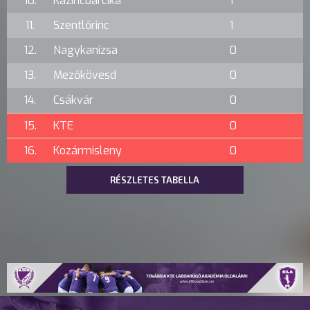
10.
Kazincbarcika
1
11.
Szentlőrinc
1
12.
Nagykanizsa
0
13.
Mezőkövesd
0
14.
Csákvár
0
15.
KTE
0
16.
Kozármisleny
0
RÉSZLETES TABELLA