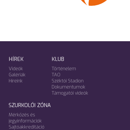
HÍREK
KLUB
Videók
Történelem
Galériák
TAO
Híreink
Széktói Stadion
Dokumentumok
Támogatói videók
SZURKOLÓI ZÓNA
Mérkőzés és
jegyinformációk
Sajtóakkreditáció