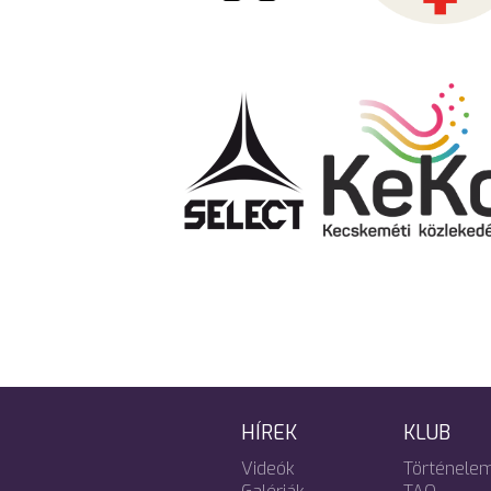
HÍREK
KLUB
Videók
Történele