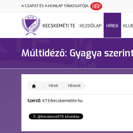
A CSAPAT ÉS A HONLAP TÁMOGATÓJA:
KEZDŐLAP
HÍREK
KLU
Múltidéző: Gyagya szerin
Hírek
Híreink
Szerző:
KTE/kecskemetite.hu