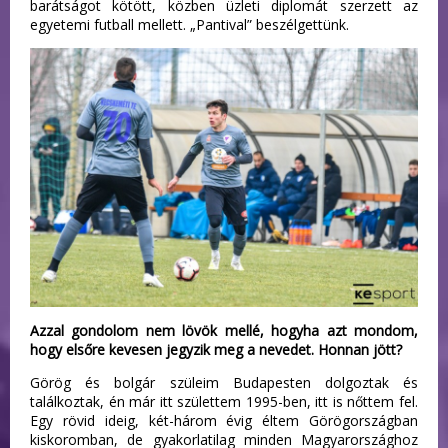
barátságot kötött, közben üzleti diplomát szerzett az
egyetemi futball mellett. „Pantival” beszélgettünk.
Azzal gondolom nem lövök mellé, hogyha azt mondom,
hogy elsőre kevesen jegyzik meg a nevedet. Honnan jött?
Görög és bolgár szüleim Budapesten dolgoztak és
találkoztak, én már itt születtem 1995-ben, itt is nőttem fel.
Egy rövid ideig, két-három évig éltem Görögországban
kiskoromban, de gyakorlatilag minden Magyarországhoz