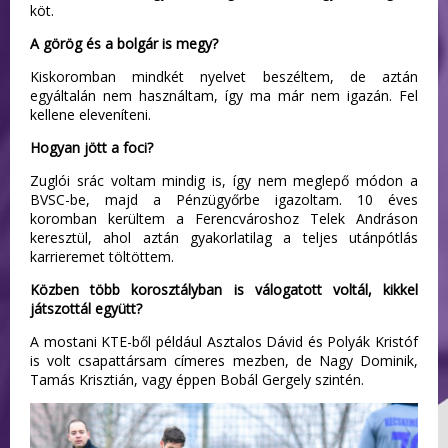
köt.
A görög és a bolgár is megy?
Kiskoromban mindkét nyelvet beszéltem, de aztán
egyáltalán nem használtam, így ma már nem igazán. Fel
kellene eleveníteni.
Hogyan jött a foci?
Zuglói srác voltam mindig is, így nem meglepő módon a
BVSC-be, majd a Pénzügyőrbe igazoltam. 10 éves
koromban kerültem a Ferencvároshoz Telek Andráson
keresztül, ahol aztán gyakorlatilag a teljes utánpótlás
karrieremet töltöttem.
Közben több korosztályban is válogatott voltál, kikkel
játszottál együtt?
A mostani KTE-ből például Asztalos Dávid és Polyák Kristóf
is volt csapattársam címeres mezben, de Nagy Dominik,
Tamás Krisztián, vagy éppen Bobál Gergely szintén.