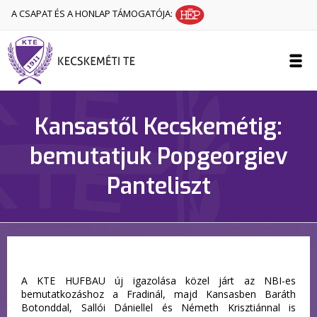
A CSAPAT ÉS A HONLAP TÁMOGATÓJA:
Kansastől Kecskemétig:
bemutatjuk Popgeorgiev
Panteliszt
A KTE HUFBAU új igazolása közel járt az NBI-es
bemutatkozáshoz a Fradinál, majd Kansasben Baráth
Botonddal, Sallói Dániellel és Németh Krisztiánnal is