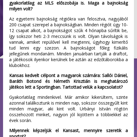
gyakorlatilag az MLS előszobája is. Maga a bajnokság
milyen volt?
Az egyetemi bajnokság régiókra van felosztva, nagyjából
200 csapat szerepel a bajnokságban. Minden régiót úgy 10-
12 csapat alkot, a bajnokságot szűk 4 hónapba sűrítik be,
így sokszor heti 2-3 meccsünk is volt. Olyan távolságok is
vannak, amiket repülővel kell megtenni, úgyhogy kimerítő
tud lenni egy szezon. A bajnokságot főleg fizikális
jellegűnek mondanám. Minden januárban tartják a draftot,
a játékosok ilyenkor kerülnek be aztán az edzőtáborokba a
klubokhoz.
Kansas kedvelt célpont a magyarok számára: Sallói Dániel,
Baráth Botond és Németh Krisztián is meghatározó
játékos lett a Sportingban. Tartottad velük a kapcsolatot?
Gyakorlatilag mindenkivel. Már amikor kikerültem, szinte
azonnal találkoztunk is minden nap, sokszor összegyűlt kint
minden magyar, aki kint volt. Urbányi István rögtön
összehozott minket, nagyon jól kijöttem a többiekkel az
évek során.
Milyennek képzeljük el Kansast, mennyire szeretik a
sportot?