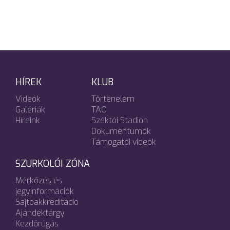
HÍREK
KLUB
Videók
Történelem
Galériák
TAO
Híreink
Széktói Stadion
Dokumentumok
Támogatói videók
SZURKOLÓI ZÓNA
Mérkőzés és
jegyinformációk
Sajtóakkreditáció
Ajándéktárgy
Kezdőrúgás