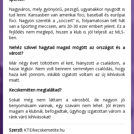
Nagyváros, mely gyönyörű, pezsgő, ugyanakkor nyugodt is
tud lenni. Kansasben van amerikai foci, baseball és európai
foci. Nagyon szeretik a „soccert” is, folyamatosan telt hát
van a Sporting meccsein, ami 20-30 ezer embert jelent. Ez a
fejlődés nem meglepő, hiszen a klub is jól teljesít az MLS-
ben.
Nehéz szívvel hagytad magad mögött az országot és a
várost?
Már négy évet töltöttem el kint, hiányzott a családom, a
hazai légkör. Nem volt bennem semmilyen csalódás, hogy
haza kell jönnöm, inkább izgatott voltam az új kihívások
miatt.
Kecskeméten megtaláltad?
Sokat még nem láttam a városból, de nagyon jó
benyomásaim vannak, egy szavam nem lehet. Jól érzem
magam a klubnál, befogadtak, úgyhogy izgatottan várom a
ránk váró kihívásokat!
Szerző:
KTE/kecskemetite.hu