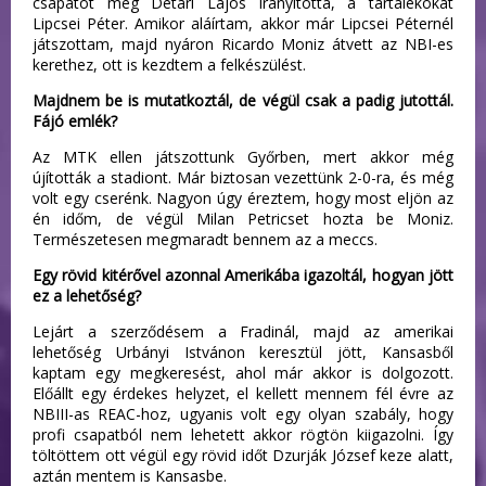
csapatot még Détári Lajos irányította, a tartalékokat
Lipcsei Péter. Amikor aláírtam, akkor már Lipcsei Péternél
játszottam, majd nyáron Ricardo Moniz átvett az NBI-es
kerethez, ott is kezdtem a felkészülést.
Majdnem be is mutatkoztál, de végül csak a padig jutottál.
Fájó emlék?
Az MTK ellen játszottunk Győrben, mert akkor még
újították a stadiont. Már biztosan vezettünk 2-0-ra, és még
volt egy cserénk. Nagyon úgy éreztem, hogy most eljön az
én időm, de végül Milan Petricset hozta be Moniz.
Természetesen megmaradt bennem az a meccs.
Egy rövid kitérővel azonnal Amerikába igazoltál, hogyan jött
ez a lehetőség?
Lejárt a szerződésem a Fradinál, majd az amerikai
lehetőség Urbányi Istvánon keresztül jött, Kansasből
kaptam egy megkeresést, ahol már akkor is dolgozott.
Előállt egy érdekes helyzet, el kellett mennem fél évre az
NBIII-as REAC-hoz, ugyanis volt egy olyan szabály, hogy
profi csapatból nem lehetett akkor rögtön kiigazolni. Így
töltöttem ott végül egy rövid időt Dzurják József keze alatt,
aztán mentem is Kansasbe.