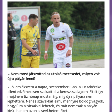
– Nem most játszottad az utolsó meccsedet, milyen volt
újra pályán lenni?
– Jól emlékszem a napra, szeptember 8-án, a Tiszakécske
elleni edzőmeccsen szakadt el a keresztszalagom. Eltelt így
majdnem tíz hónap mostanáig, míg újra pályára nem
léphettem. Nehéz szavakkal leírni, mennyire boldog vagyok,
hogy újra a társakkal lehetek, és már nemcsak a pályán
kívül, hanem azon is segíthetem őket.