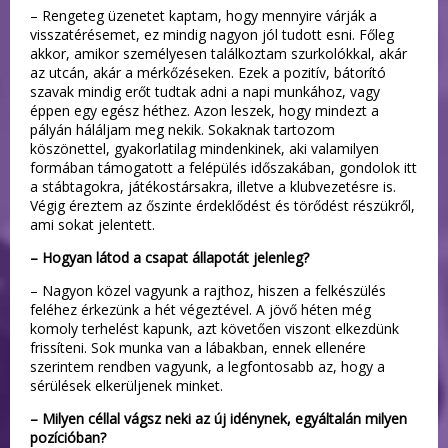
– Rengeteg üzenetet kaptam, hogy mennyire várják a
visszatérésemet, ez mindig nagyon jól tudott esni. Főleg
akkor, amikor személyesen találkoztam szurkolókkal, akár
az utcán, akár a mérkőzéseken. Ezek a pozitív, bátorító
szavak mindig erőt tudtak adni a napi munkához, vagy
éppen egy egész héthez. Azon leszek, hogy mindezt a
pályán háláljam meg nekik. Sokaknak tartozom
köszönettel, gyakorlatilag mindenkinek, aki valamilyen
formában támogatott a felépülés időszakában, gondolok itt
a stábtagokra, játékostársakra, illetve a klubvezetésre is.
Végig éreztem az őszinte érdeklődést és törődést részükről,
ami sokat jelentett.
– Hogyan látod a csapat állapotát jelenleg?
– Nagyon közel vagyunk a rajthoz, hiszen a felkészülés
feléhez érkezünk a hét végeztével. A jövő héten még
komoly terhelést kapunk, azt követően viszont elkezdünk
frissíteni. Sok munka van a lábakban, ennek ellenére
szerintem rendben vagyunk, a legfontosabb az, hogy a
sérülések elkerüljenek minket.
– Milyen céllal vágsz neki az új idénynek, egyáltalán milyen
pozícióban?