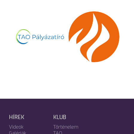
HÍREK
KLUB
Videók
Történelem
Galériák
TAO