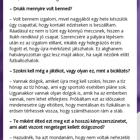
– Drukk mennyire volt benned?
– Volt bennem izgalom, mivel nagyjából egy hete készülök
úgy csapattal, hogy kontakt edzéseken is beszálltam.
Ráadásul ez nem is tűnt egy könnyű meccsnek, hiszen a
Rukh rendkívül jó csapat. Szerencsére a pályára lépésem
után ez az izgalom elillant, inkább egy hidegrázós érzés
fogott el, hogy újra mérkőzést játszhatok. Ez alighanem
hatványozottan igaz lesz majd akkor, ha saját nézőink előtt
futballozhatok.
– Szokni kell még a játékot, vagy olyan ez, mint a biciklizés?
– Vannak dolgok, amiket újra meg kell szokni, hiszen a tíz
hónap az tíz hónap, ami egy sportoló esetében pláne sok.
Ugyanakkor vannak olyan dolgok is, amik ha az emberben
vannak, nem lehet elfelejteni. Próbáltam ezt az időszakot
mindenesetre úgy eltölteni, hogy mentálisan és fizikálisan is
erősen térhessek vissza, hogy számíthasson rám a stáb.
– Te miként élted ezt meg ezt a hosszú kényszerszünetet,
ami alatt viszont rengeteget kellett dolgoznod?
– Hazudnék, ha azt mondanám, hogy nem voltak nehezebb