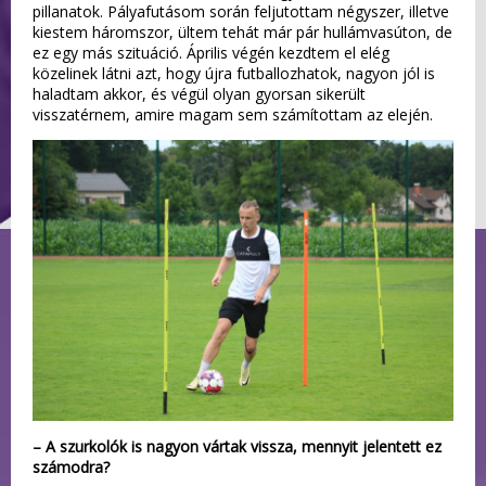
pillanatok. Pályafutásom során feljutottam négyszer, illetve
kiestem háromszor, ültem tehát már pár hullámvasúton, de
ez egy más szituáció. Április végén kezdtem el elég
közelinek látni azt, hogy újra futballozhatok, nagyon jól is
haladtam akkor, és végül olyan gyorsan sikerült
visszatérnem, amire magam sem számítottam az elején.
– A szurkolók is nagyon vártak vissza, mennyit jelentett ez
számodra?