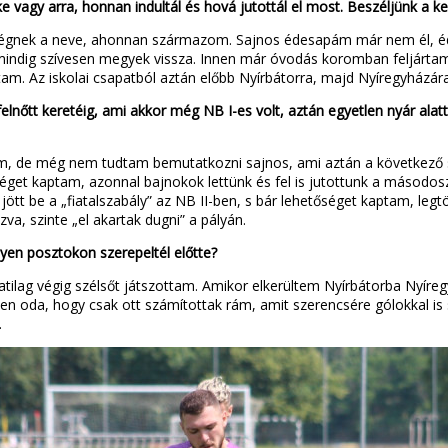
 vagy arra, honnan indultál és hová jutottál el most. Beszéljünk a k
zségnek a neve, ahonnan származom. Sajnos édesapám már nem él, é
e mindig szívesen megyek vissza. Innen már óvodás koromban feljártam 
ttam. Az iskolai csapatból aztán előbb Nyírbátorra, majd Nyíregyházár
 felnőtt keretéig, ami akkor még NB I-es volt, aztán egyetlen nyár ala
em, de még nem tudtam bemutatkozni sajnos, ami aztán a következő 
tőséget kaptam, azonnal bajnokok lettünk és fel is jutottunk a másodo
tt be a „fiatalszabály” az NB II-ben, s bár lehetőséget kaptam, leg
a, szinte „el akartak dugni” a pályán.
yen posztokon szerepeltél előtte?
atilag végig szélsőt játszottam. Amikor elkerültem Nyírbátorba Nyíre
esen oda, hogy csak ott számítottak rám, amit szerencsére gólokkal i
.