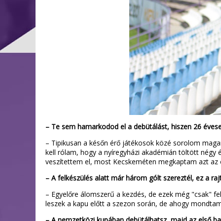
– Te sem hamarkodod el a debütálást, hiszen 26 évese
– Tipikusan a későn érő játékosok közé sorolom mag
kell rólam, hogy a nyíregyházi akadémián töltött négy
veszítettem el, most Kecskeméten megkaptam azt az esé
– A felkészülés alatt már három gólt szereztél, ez a ra
– Egyelőre álomszerű a kezdés, de ezek még "csak" fe
leszek a kapu előtt a szezon során, de ahogy mondtam 
– A nemzetközi kupában debütálhatsz, majd az első bajn