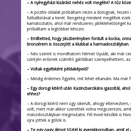
– A nyíregyházi kizárást nehéz volt megélni? A tűz közel
– A pozitív oldalát próbáltam nézni a dolognak, hiszen 
futballistával a keret. Rengeteg mindent megéltek ezek
kamatoztatni, ahol már rendszeres játéklehetőséget ka
próbáltam a legtöbbet kihozni.
– Említetted, hogy Jászberényben fordult a kocka, onna
bronzérem is összejött a klubbal a harmadosztályban.
– Név szerint is mondhatom Német Gyulát, aki már ce
szintjén erősnek számító gárdában szerepelhettem, az 
– Voltak egyébként példaképeid?
– Mindig érdemes figyelni, mit lehet eltanulni. Ma m
– Egy dorogi kitérő után Kazincbarcikára igazoltál, ahol
ehhez?
– A dorogi kitérő nem úgy sikerült, ahogy elterveztem, 
volt, mert már akkor szerettek volna megszerezni, am
másodosztályban megmutatni. Fél évvel később is hívot
újra jöttek a gólok is.
– Te egy nagy álmot tűztél ki gyerekkorodban, amit el