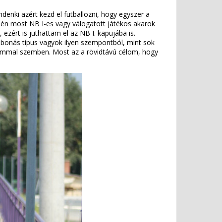
denki azért kezd el futballozni, hogy egyszer a
én most NB I-es vagy válogatott játékos akarok
ezért is juthattam el az NB I. kapujába is.
abonás típus vagyok ilyen szempontból, mint sok
gammal szemben. Most az a rövidtávú célom, hogy