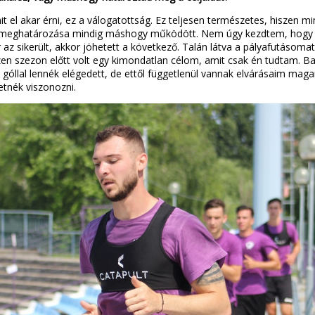
el akar érni, ez a válogatottság. Ez teljesen természetes, hiszen min
lok meghatározása mindig máshogy működött. Nem úgy kezdtem, hogy 
az sikerült, akkor jöhetett a következő. Talán látva a pályafutásomat, 
en szezon előtt volt egy kimondatlan célom, amit csak én tudtam. B
góllal lennék elégedett, de ettől függetlenül vannak elvárásaim ma
etnék viszonozni.