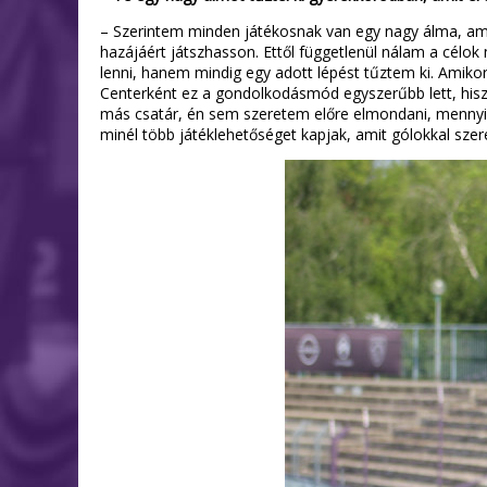
– Szerintem minden játékosnak van egy nagy álma, amit 
hazájáért játszhasson. Ettől függetlenül nálam a cé
lenni, hanem mindig egy adott lépést tűztem ki. Amikor 
Centerként ez a gondolkodásmód egyszerűbb lett, hisz
más csatár, én sem szeretem előre elmondani, mennyi 
minél több játéklehetőséget kapjak, amit gólokkal szer