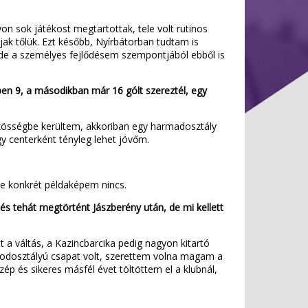
on sok játékost megtartottak, tele volt rutinos
ak tőlük. Ezt később, Nyírbátorban tudtam is
 de a személyes fejlődésem szempontjából ebből is
dben 9, a másodikban már 16 gólt szereztél, egy
zösségbe kerültem, akkoriban egy harmadosztály
y centerként tényleg lehet jövőm.
de konkrét példaképem nincs.
épés tehát megtörtént Jászberény után, de mi kellett
t a váltás, a Kazincbarcika pedig nagyon kitartó
sodosztályú csapat volt, szerettem volna magam a
p és sikeres másfél évet töltöttem el a klubnál,