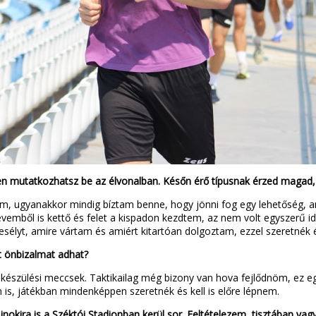
n mutatkozhatsz be az élvonalban. Későn érő típusnak érzed magad, 
am, ugyanakkor mindig bíztam benne, hogy jönni fog egy lehetőség
 évemből is kettő és felet a kispadon kezdtem, az nem volt egyszerű
lyt, amire vártam és amiért kitartóan dolgoztam, ezzel szeretnék é
jt önbizalmat adhat?
lkészülési meccsek. Taktikailag még bizony van hova fejlődnöm, ez e
is, játékban mindenképpen szeretnék és kell is előre lépnem.
okira is a Széktói Stadionban kerül sor. Feltételezem, tisztában vag