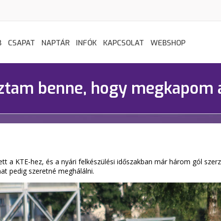
B
CSAPAT
NAPTÁR
INFÓK
KAPCSOLAT
WEBSHOP
bíztam benne, hogy megkapom a
tt a KTE-hez, és a nyári felkészülési időszakban már három gól szer
at pedig szeretné meghálálni.