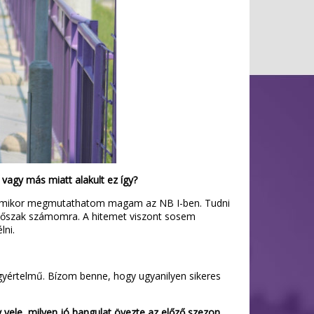
vagy más miatt alakult ez így?
, amikor megmutathatom magam az NB I-ben. Tudni
 időszak számomra. A hitemet viszont sosem
lni.
gyértelmű. Bízom benne, hogy ugyanilyen sikeres
y vele, milyen jó hangulat övezte az előző szezon