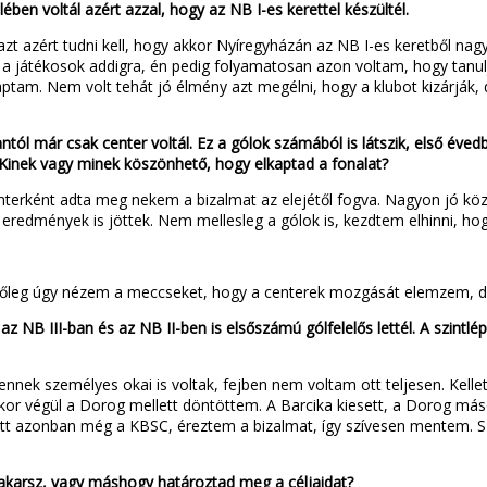
ében voltál azért azzal, hogy az NB I-es kerettel készültél.
azt azért tudni kell, hogy akkor Nyíregyházán az NB I-es keretből nagy
 a játékosok addigra, én pedig folyamatosan azon voltam, hogy tanulj
ptam. Nem volt tehát jó élmény azt megélni, hogy a klubot kizárják,
ntól már csak center voltál. Ez a gólok számából is látszik, első éve
 Kinek vagy minek köszönhető, hogy elkaptad a fonalat?
nterként adta meg nekem a bizalmat az elejétől fogva. Nagyon jó kö
eredmények is jöttek. Nem mellesleg a gólok is, kezdtem elhinni, hog
ár főleg úgy nézem a meccseket, hogy a centerek mozgását elemzem, 
 az NB III-ban és az NB II-ben is elsőszámú gólfelelős lettél. A szintl
ennek személyes okai is voltak, fejben nem voltam ott teljesen. Kellet
ikor végül a Dorog mellett döntöttem. A Barcika kiesett, a Dorog má
t azonban még a KBSC, éreztem a bizalmat, így szívesen mentem. Szé
 akarsz, vagy máshogy határoztad meg a céljaidat?