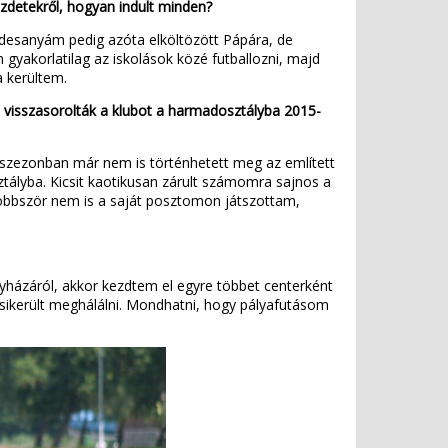
ezdetekről, hogyan indult minden?
desanyám pedig azóta elköltözött Pápára, de
gyakorlatilag az iskolások közé futballozni, majd
a kerültem.
tt visszasorolták a klubot a harmadosztályba 2015-
szezonban már nem is történhetett meg az említett
sztályba. Kicsit kaotikusan zárult számomra sajnos a
többször nem is a saját posztomon játszottam,
gyházáról, akkor kezdtem el egyre többet centerként
s sikerült meghálálni. Mondhatni, hogy pályafutásom