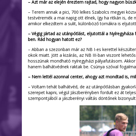
– Azt már az elején éreztem rajtad, hogy nagyon büszke
– Terem annak a pici, 700 lelkes Szabolcs megyei kö
testvéremék a mai napig ott élnek, így ha ritkán is, d
amikor elkezdtem a sulit, különböző tornákra is eljuto
– Végig jártad az utánpótlást, eljutottál a Nyíregyháza
ben. Rád hogyan hatott ez?
– Abban a szezonban már az NB I-es kerettel készült
okok miatt. Jött a kizárás, az NB III-ban viszont lehe
hosszúnak mondható nyíregyházi pályafutásom. Akkor jö
hanem balhátvédnek raktak be. Csúnya szóval fogalmazv
– Nem lettél azonnal center, ahogy azt mondtad is, mil
– Voltam tehát balhátvéd, de az utánpótlásban gyakorl
szerepet kapni, végül Jászberényben fordult ez át telj
szempontjából a jászberényi váltás döntőnek bizonyult