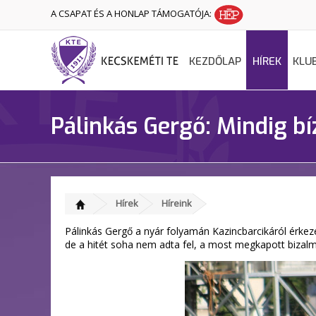
A CSAPAT ÉS A HONLAP TÁMOGATÓJA:
KEZDŐLAP
HÍREK
KLU
Pálinkás Gergő: Mindig 
Hírek
Híreink
Pálinkás Gergő a nyár folyamán Kazincbarcikáról érkeze
de a hitét soha nem adta fel, a most megkapott bizalm