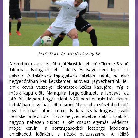
Fotó: Daru Andrea/Taksony SE
A keretből ezúttal is több játékost kellett nélkülöznie Szabó
Tibornak, Balog mellett Takács és Bagó sem léphetett
pályára. A találkozó tapogatózó játékkal indult, az első
negyedórában két kecskeméti átlövést jegyezhettünk fel,
amik kevés veszélyt jelentettek Szűcs kapujára, míg a
másik kapu előtt Namquita forgolódhatott a labdával az
ötösön, de nem hagytuk lőni. A 20. percben mindkét csapat
betalálhatott volna, előbb ismét Namquita csúsztatott fölé
egy bedobás után, majd Farkas szabadrúgása szállt
centikkel a léc fölé. Tiszta helyzet elvétve alakult csak ki,
nagyon nehezen tudott a két csapat egymás védelme
mögé kerülni, a pontrúgásokból lecsorgó labdáknál
emelkedett időnként a nézők pulzusszáma. A félidő