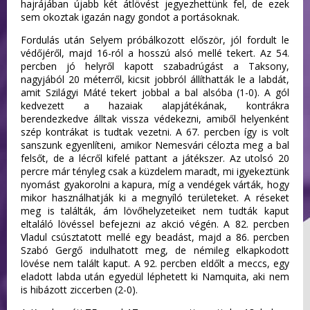
hajrájában újabb két átlövést jegyezhettünk fel, de ezek
sem okoztak igazán nagy gondot a portásoknak.
Fordulás után Selyem próbálkozott először, jól fordult le
védőjéről, majd 16-ról a hosszú alsó mellé tekert. Az 54.
percben jó helyről kapott szabadrúgást a Taksony,
nagyjából 20 méterről, kicsit jobbról állíthatták le a labdát,
amit Szilágyi Máté tekert jobbal a bal alsóba (1-0). A gól
kedvezett a hazaiak alapjátékának, kontrákra
berendezkedve álltak vissza védekezni, amiből helyenként
szép kontrákat is tudtak vezetni. A 67. percben így is volt
sanszunk egyenlíteni, amikor Nemesvári célozta meg a bal
felsőt, de a lécről kifelé pattant a játékszer. Az utolsó 20
percre már tényleg csak a küzdelem maradt, mi igyekeztünk
nyomást gyakorolni a kapura, míg a vendégek várták, hogy
mikor használhatják ki a megnyíló területeket. A réseket
meg is találták, ám lövőhelyzeteiket nem tudták kaput
eltaláló lövéssel befejezni az akció végén. A 82. percben
Vladul csúsztatott mellé egy beadást, majd a 86. percben
Szabó Gergő indulhatott meg, de némileg elkapkodott
lövése nem talált kaput. A 92. percben eldőlt a meccs, egy
eladott labda után egyedül léphetett ki Namquita, aki nem
is hibázott ziccerben (2-0).