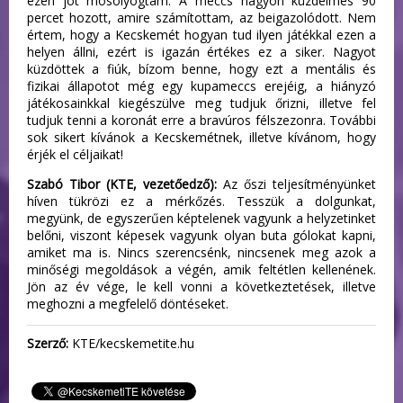
ezen jót mosolyogtam. A meccs nagyon küzdelmes 90
percet hozott, amire számítottam, az beigazolódott. Nem
értem, hogy a Kecskemét hogyan tud ilyen játékkal ezen a
helyen állni, ezért is igazán értékes ez a siker. Nagyot
küzdöttek a fiúk, bízom benne, hogy ezt a mentális és
fizikai állapotot még egy kupameccs erejéig, a hiányzó
játékosainkkal kiegészülve meg tudjuk őrizni, illetve fel
tudjuk tenni a koronát erre a bravúros félszezonra. További
sok sikert kívánok a Kecskemétnek, illetve kívánom, hogy
érjék el céljaikat!
Szabó Tibor (KTE, vezetőedző):
Az őszi teljesítményünket
híven tükrözi ez a mérkőzés. Tesszük a dolgunkat,
megyünk, de egyszerűen képtelenek vagyunk a helyzetinket
belőni, viszont képesek vagyunk olyan buta gólokat kapni,
amiket ma is. Nincs szerencsénk, nincsenek meg azok a
minőségi megoldások a végén, amik feltétlen kellenének.
Jön az év vége, le kell vonni a következtetések, illetve
meghozni a megfelelő döntéseket.
Szerző:
KTE/kecskemetite.hu