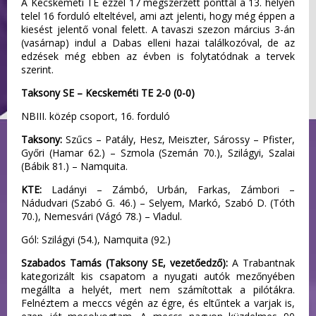
A Kecskeméti TE ezzel 17 megszerzett ponttal a 13. helyen
telel 16 forduló elteltével, ami azt jelenti, hogy még éppen a
kiesést jelentő vonal felett. A tavaszi szezon március 3-án
(vasárnap) indul a Dabas elleni hazai találkozóval, de az
edzések még ebben az évben is folytatódnak a tervek
szerint.
Taksony SE – Kecskeméti TE 2-0 (0-0)
NBIII. közép csoport, 16. forduló
Taksony:
Szűcs – Patály, Hesz, Meiszter, Sárossy – Pfister,
Győri (Hamar 62.) – Szmola (Szemán 70.), Szilágyi, Szalai
(Bábik 81.) – Namquita.
KTE:
Ladányi – Zámbó, Urbán, Farkas, Zámbori –
Nádudvari (Szabó G. 46.) – Selyem, Markó, Szabó D. (Tóth
70.), Nemesvári (Vágó 78.) – Vladul.
Gól: Szilágyi (54.), Namquita (92.)
Szabados Tamás (Taksony SE, vezetőedző):
A Trabantnak
kategorizált kis csapatom a nyugati autók mezőnyében
megállta a helyét, mert nem számítottak a pilótákra.
Felnéztem a meccs végén az égre, és eltűntek a varjak is,