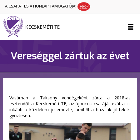
A CSAPAT ÉS A HONLAP TÁMOGATÓJA:
Vereséggel zártuk az évet
Vasárnap a Taksony vendégeként zárta a 2018-as
esztendőt a Kecskeméti TE, az újoncok csatáját ezúttal is
inkább a küzdelem jellemezte, amiből a hazaiak jöttek ki
győztesen.