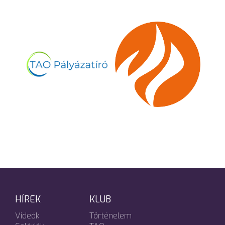
HÍREK
KLUB
Videók
Történelem