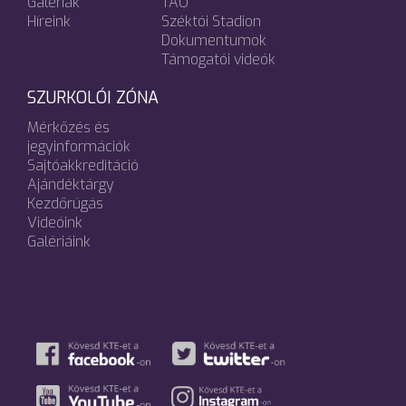
Galériák
TAO
Híreink
Széktói Stadion
Dokumentumok
Támogatói videók
SZURKOLÓI ZÓNA
Mérkőzés és
jegyinformációk
Sajtóakkreditáció
Ajándéktárgy
Kezdőrúgás
Videóink
Galériáink