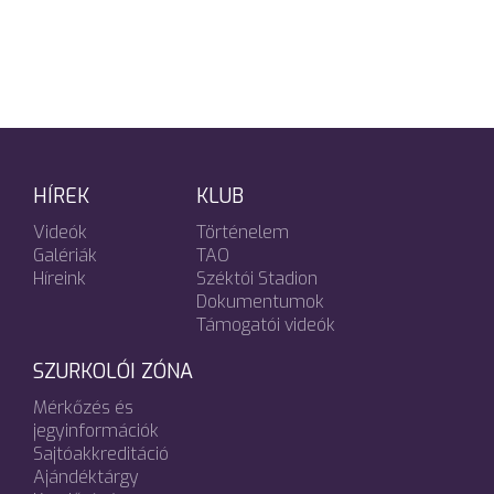
HÍREK
KLUB
Videók
Történelem
Galériák
TAO
Híreink
Széktói Stadion
Dokumentumok
Támogatói videók
SZURKOLÓI ZÓNA
Mérkőzés és
jegyinformációk
Sajtóakkreditáció
Ajándéktárgy