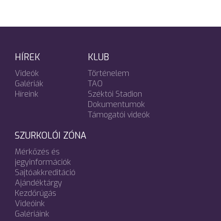
HÍREK
KLUB
Videók
Történelem
Galériák
TAO
Híreink
Széktói Stadion
Dokumentumok
Támogatói videók
SZURKOLÓI ZÓNA
Mérkőzés és
jegyinformációk
Sajtóakkreditáció
Ajándéktárgy
Kezdőrúgás
Videóink
Galériáink