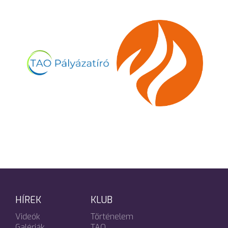
HÍREK
KLUB
Videók
Történelem
Galériák
TAO