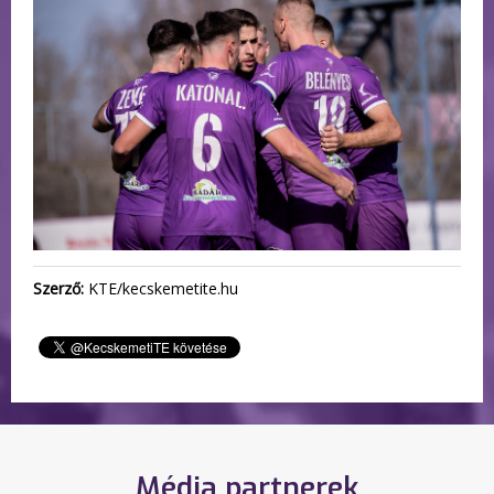
Szerző:
KTE/kecskemetite.hu
Média partnerek