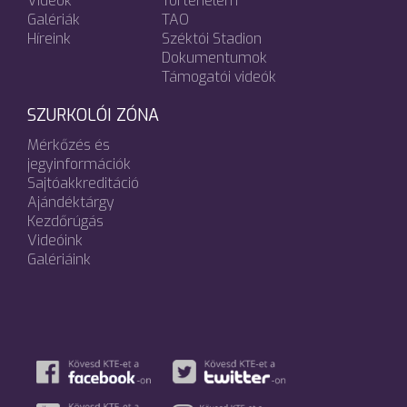
Videók
Történelem
Galériák
TAO
Híreink
Széktói Stadion
Dokumentumok
Támogatói videók
SZURKOLÓI ZÓNA
Mérkőzés és
jegyinformációk
Sajtóakkreditáció
Ajándéktárgy
Kezdőrúgás
Videóink
Galériáink