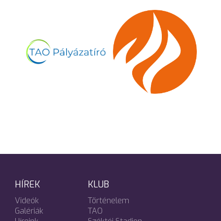
HÍREK
KLUB
Videók
Történelem
Galériák
TAO