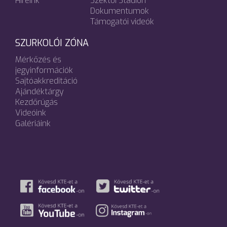
Híreink
Széktói Stadion
Dokumentumok
Támogatói videók
SZURKOLÓI ZÓNA
Mérkőzés és
jegyinformációk
Sajtóakkreditáció
Ajándéktárgy
Kezdőrúgás
Videóink
Galériáink