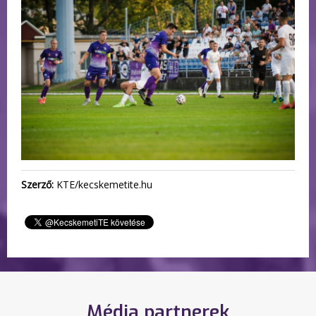
Szerző:
KTE/kecskemetite.hu
Média partnerek