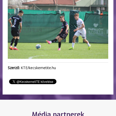
Szerző:
KTE/kecskemetite.hu
Média partnerek