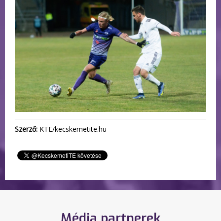
Szerző:
KTE/kecskemetite.hu
Média partnerek