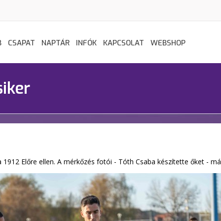
B
CSAPAT
NAPTÁR
INFÓK
KAPCSOLAT
WEBSHOP
siker
912 Előre ellen. A mérkőzés fotói - Tóth Csaba készítette őket - m