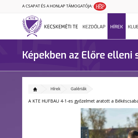
A CSAPAT ÉS A HONLAP TÁMOGATÓJA:
KEZDŐLAP
HÍREK
KLU
Képekben az Előre elleni 
Hírek
Galériák
A KTE HUFBAU 4-1-es győzelmet aratott a Békéscsaba 1