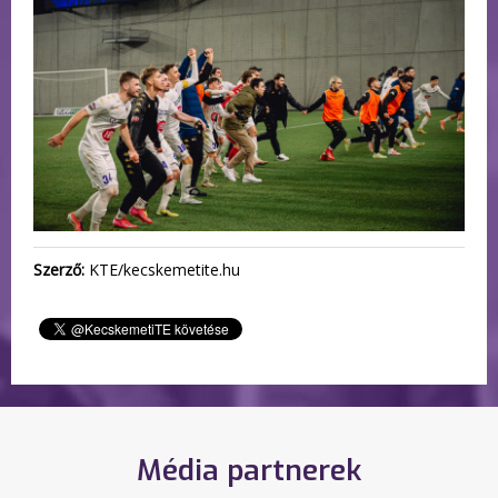
Szerző:
KTE/kecskemetite.hu
Média partnerek