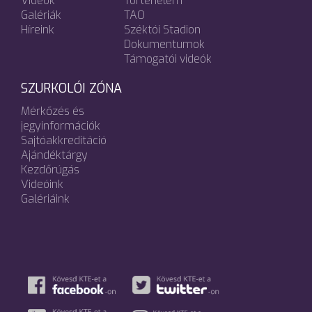
Videók
Történelem
Galériák
TAO
Híreink
Széktói Stadion
Dokumentumok
Támogatói videók
SZURKOLÓI ZÓNA
Mérkőzés és
jegyinformációk
Sajtóakkreditáció
Ajándéktárgy
Kezdőrúgás
Videóink
Galériáink