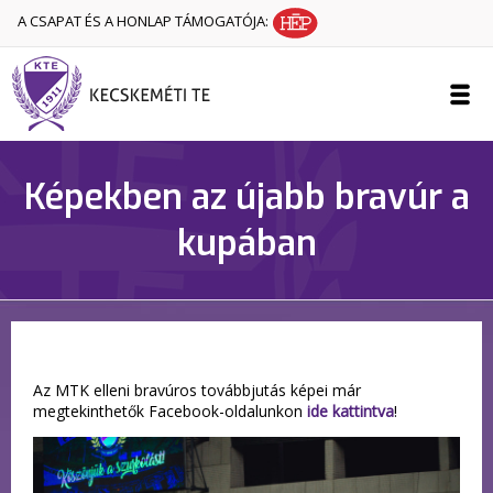
A CSAPAT ÉS A HONLAP TÁMOGATÓJA:
Képekben az újabb bravúr a
kupában
Az MTK elleni bravúros továbbjutás képei már
megtekinthetők Facebook-oldalunkon
ide kattintva
!