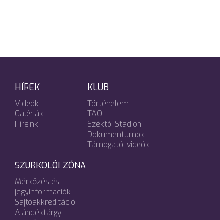
HÍREK
KLUB
Videók
Történelem
Galériák
TAO
Híreink
Széktói Stadion
Dokumentumok
Támogatói videók
SZURKOLÓI ZÓNA
Mérkőzés és
jegyinformációk
Sajtóakkreditáció
Ajándéktárgy