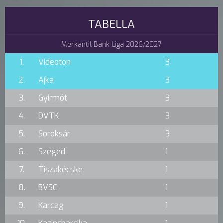
TABELLA
Merkantil Bank Liga 2026/2027
1.
Videoton
3
2.
Ajka
3
3.
Gyirmót
3
4.
DVTK
3
5.
Soroksár
3
6.
Szeged
1
7.
Tiszakécske
1
8.
BVSC
1
9.
Karcag
1