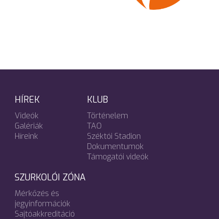
HÍREK
KLUB
Videók
Történelem
Galériák
TAO
Híreink
Széktói Stadion
Dokumentumok
Támogatói videók
SZURKOLÓI ZÓNA
Mérkőzés és
jegyinformációk
Sajtóakkreditáció