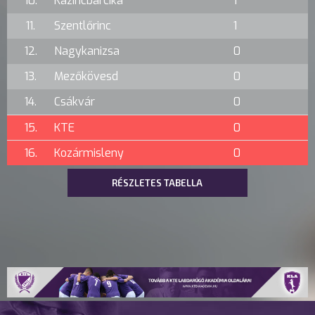
10.
Kazincbarcika
1
11.
Szentlőrinc
1
12.
Nagykanizsa
0
13.
Mezőkövesd
0
14.
Csákvár
0
15.
KTE
0
16.
Kozármisleny
0
RÉSZLETES TABELLA