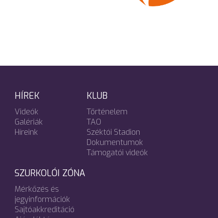
HÍREK
KLUB
Videók
Történelem
Galériák
TAO
Híreink
Széktói Stadion
Dokumentumok
Támogatói videók
SZURKOLÓI ZÓNA
Mérkőzés és
jegyinformációk
Sajtóakkreditáció