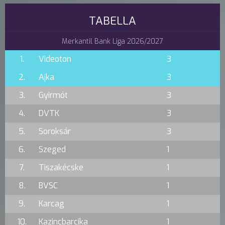
TABELLA
Merkantil Bank Liga 2026/2027
1.
Videoton
3
2.
Ajka
3
3.
Gyirmót
3
4.
DVTK
3
5.
Soroksár
3
6.
Szeged
1
7.
Tiszakécske
1
8.
BVSC
1
9.
Karcag
1
10.
Kazincbarcika
1