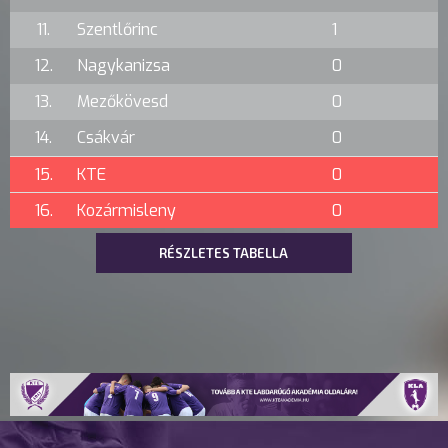
11.
Szentlőrinc
1
12.
Nagykanizsa
0
13.
Mezőkövesd
0
14.
Csákvár
0
15.
KTE
0
16.
Kozármisleny
0
RÉSZLETES TABELLA