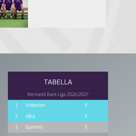
TABELLA
Merkantil Bank Liga 2026/2027
1.
Videoton
3
2.
Ajka
3
3.
Gyirmót
3