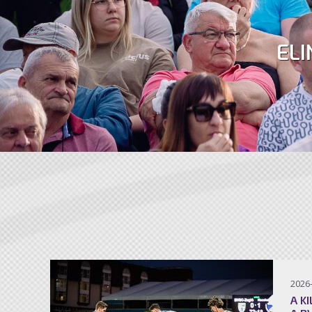
ELI
2026
A K