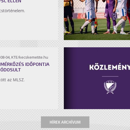
VSC ELLEN
störténelem.
-08-04, KTE/kecskemetite.hu
 MÉRKŐZÉS IDŐPONTJA
MÓDOSULT
ött az MLSZ.
HÍREK ARCHÍVUM