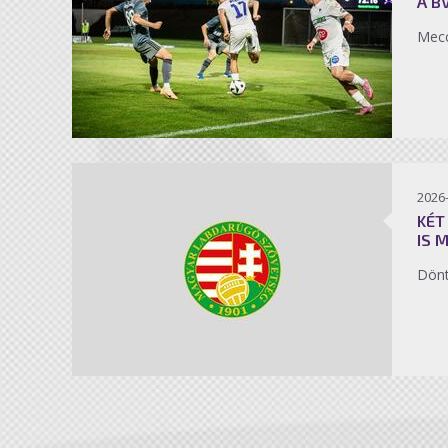
A B
Mecc
2026
KÉT
IS 
Dönt