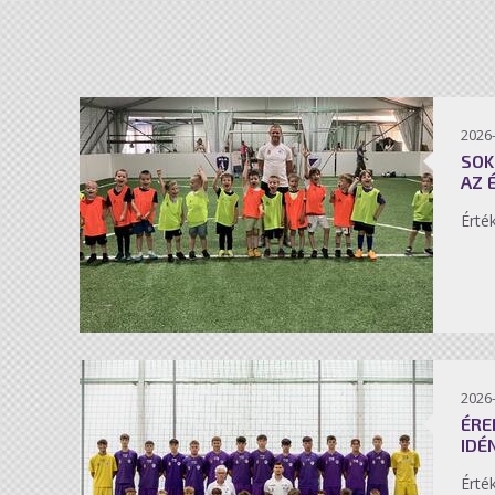
2026-
SOK
AZ 
Érté
2026-
ÉRE
IDÉ
Érté