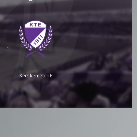
-
Kecskeméti TE