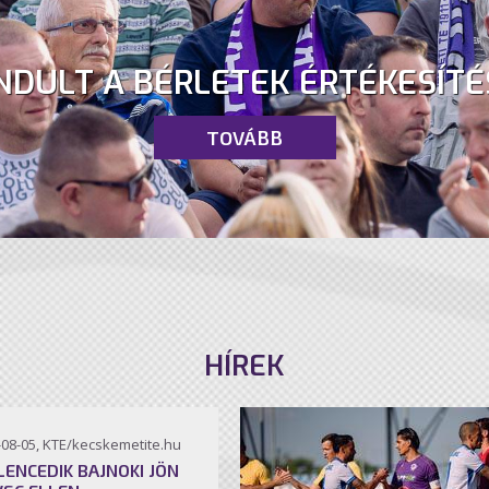
NDULT A BÉRLETEK ÉRTÉKESÍTÉ
TOVÁBB
HÍREK
-08-05, KTE/kecskemetite.hu
ILENCEDIK BAJNOKI JÖN