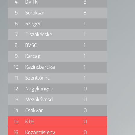
4.
DVTK
3
5.
Soroksár
3
6.
Szeged
1
7.
Tiszakécske
1
8.
BVSC
1
9.
Karcag
1
10.
Kazincbarcika
1
11.
Szentlőrinc
1
12.
Nagykanizsa
0
13.
Mezőkövesd
0
14.
Csákvár
0
15.
KTE
0
16.
Kozármisleny
0