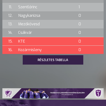
11.
Szentlőrinc
1
12.
Nagykanizsa
0
13.
Mezőkövesd
0
14.
Csákvár
0
15.
KTE
0
16.
Kozármisleny
0
RÉSZLETES TABELLA