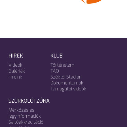
HÍREK
KLUB
Videók
Történelem
Galériák
TAO
Híreink
Széktói Stadion
Dokumentumok
Támogatói videók
SZURKOLÓI ZÓNA
Mérkőzés és
jegyinformációk
Sajtóakkreditáció