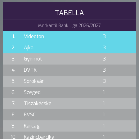
TABELLA
Merkantil Bank Liga 2026/2027
1.
Videoton
3
2.
Ajka
3
3.
Gyirmót
3
4.
DVTK
3
5.
Soroksár
3
6.
Szeged
1
7.
Tiszakécske
1
8.
BVSC
1
9.
Karcag
1
10.
Kazincbarcika
1