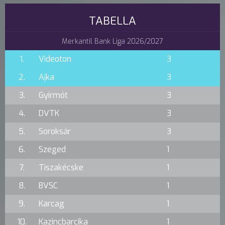
TABELLA
Merkantil Bank Liga 2026/2027
1.
Videoton
3
2.
Ajka
3
3.
Gyirmót
3
4.
DVTK
3
5.
Soroksár
3
6.
Szeged
1
7.
Tiszakécske
1
8.
BVSC
1
9.
Karcag
1
10.
Kazincbarcika
1