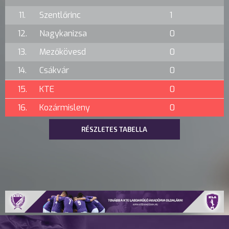
11.
Szentlőrinc
1
12.
Nagykanizsa
0
13.
Mezőkövesd
0
14.
Csákvár
0
15.
KTE
0
16.
Kozármisleny
0
RÉSZLETES TABELLA