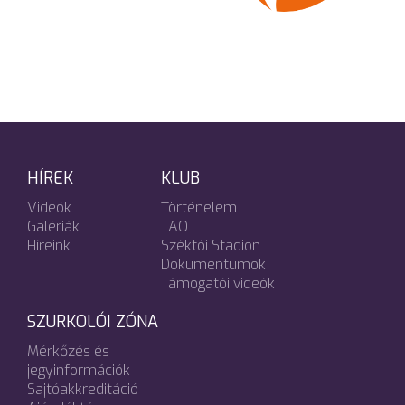
HÍREK
KLUB
Videók
Történelem
Galériák
TAO
Híreink
Széktói Stadion
Dokumentumok
Támogatói videók
SZURKOLÓI ZÓNA
Mérkőzés és
jegyinformációk
Sajtóakkreditáció