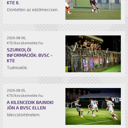
KTE II.
Döntetlen az edzőmeccsen.
2026-08-06,
KTE/kecskemetite.hu
SZURKOLÓI
INFORMÁCIÓK: BVSC -
KTE
Tudnivalók.
2026-08-05,
KTE/kecskemetite.hu
A KILENCEDIK BAJNOKI
JÖN A BVSC ELLEN
Meccstörténelem.