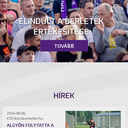
ELINDULT A BÉRLETEK
ÉRTÉKESÍTÉSE
TOVÁBB
HÍREK
2026-08-06,
KTE/kecskemetite.hu
ALGYŐN FOLYTATTA A