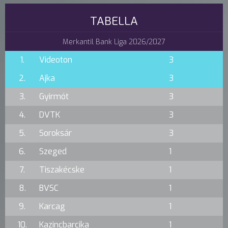
TABELLA
Merkantil Bank Liga 2026/2027
1.
Videoton
3
2.
Ajka
3
3.
Gyirmót
3
4.
DVTK
3
5.
Soroksár
3
6.
Szeged
1
7.
Tiszakécske
1
8.
BVSC
1
9.
Karcag
1
10.
Kazincbarcika
1