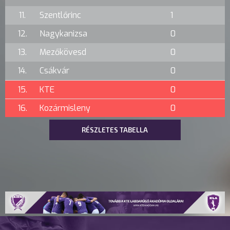
11.
Szentlőrinc
1
12.
Nagykanizsa
0
13.
Mezőkövesd
0
14.
Csákvár
0
15.
KTE
0
16.
Kozármisleny
0
RÉSZLETES TABELLA