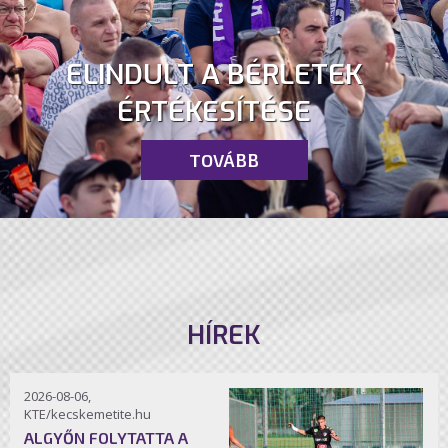
ELINDULT A BÉRLETEK
ÉRTÉKESÍTÉSE
TOVÁBB
HÍREK
2026-08-06,
KTE/kecskemetite.hu
ALGYŐN FOLYTATTA A