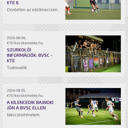
KTE II.
Döntetlen az edzőmeccsen.
2026-08-06,
KTE/kecskemetite.hu
SZURKOLÓI
INFORMÁCIÓK: BVSC -
KTE
Tudnivalók.
2026-08-05,
KTE/kecskemetite.hu
A KILENCEDIK BAJNOKI
JÖN A BVSC ELLEN
Meccstörténelem.