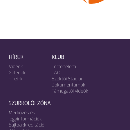
HÍREK
KLUB
Videók
Történelem
Galériák
TAO
Híreink
Széktói Stadion
Dokumentumok
Támogatói videók
SZURKOLÓI ZÓNA
Mérkőzés és
jegyinformációk
Sajtóakkreditáció