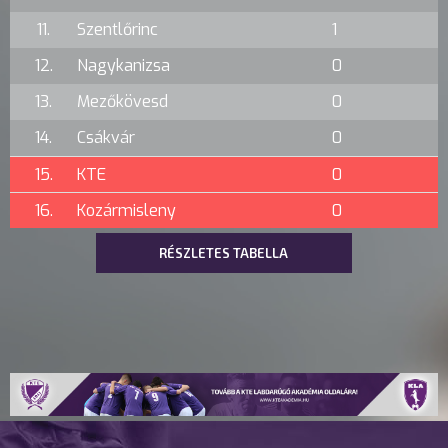
11.
Szentlőrinc
1
12.
Nagykanizsa
0
13.
Mezőkövesd
0
14.
Csákvár
0
15.
KTE
0
16.
Kozármisleny
0
RÉSZLETES TABELLA