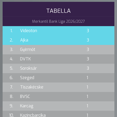
TABELLA
Merkantil Bank Liga 2026/2027
1.
Videoton
3
2.
Ajka
3
3.
Gyirmót
3
4.
DVTK
3
5.
Soroksár
3
6.
Szeged
1
7.
Tiszakécske
1
8.
BVSC
1
9.
Karcag
1
10.
Kazincbarcika
1