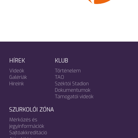
HÍREK
KLUB
Videók
Történelem
Galériák
TAO
Híreink
Széktói Stadion
Dokumentumok
Támogatói videók
SZURKOLÓI ZÓNA
Mérkőzés és
jegyinformációk
Sajtóakkreditáció