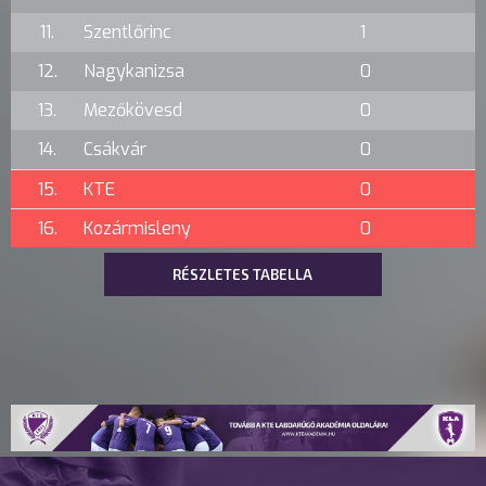
11.
Szentlőrinc
1
12.
Nagykanizsa
0
13.
Mezőkövesd
0
14.
Csákvár
0
15.
KTE
0
16.
Kozármisleny
0
RÉSZLETES TABELLA