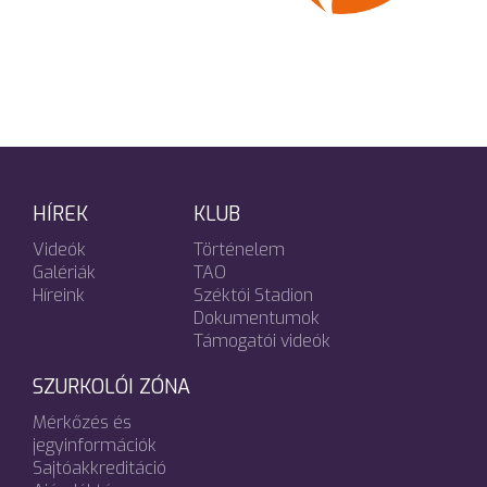
HÍREK
KLUB
Videók
Történelem
Galériák
TAO
Híreink
Széktói Stadion
Dokumentumok
Támogatói videók
SZURKOLÓI ZÓNA
Mérkőzés és
jegyinformációk
Sajtóakkreditáció