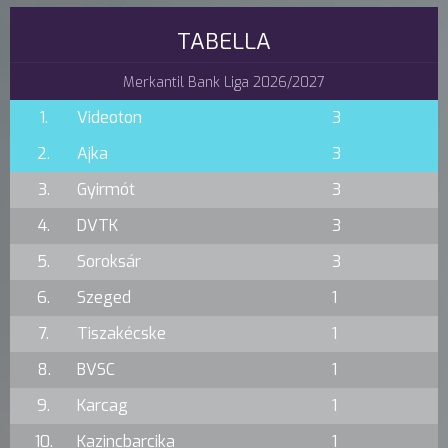
TABELLA
Merkantil Bank Liga 2026/2027
1.
Videoton
3
2.
Ajka
3
3.
Gyirmót
3
4.
DVTK
3
5.
Soroksár
3
6.
Szeged
1
7.
Tiszakécske
1
8.
BVSC
1
9.
Karcag
1
10.
Kazincbarcika
1