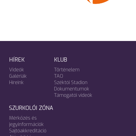
HÍREK
KLUB
Videók
Történelem
Galériák
TAO
Híreink
Széktói Stadion
Dokumentumok
Támogatói videók
SZURKOLÓI ZÓNA
Mérkőzés és
jegyinformációk
Sajtóakkreditáció