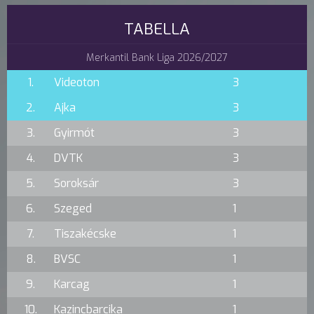
TABELLA
Merkantil Bank Liga 2026/2027
1.
Videoton
3
2.
Ajka
3
3.
Gyirmót
3
4.
DVTK
3
5.
Soroksár
3
6.
Szeged
1
7.
Tiszakécske
1
8.
BVSC
1
9.
Karcag
1
10.
Kazincbarcika
1