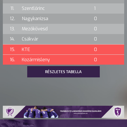
11.
Szentlőrinc
1
12.
Nagykanizsa
0
13.
Mezőkövesd
0
14.
Csákvár
0
15.
KTE
0
16.
Kozármisleny
0
RÉSZLETES TABELLA