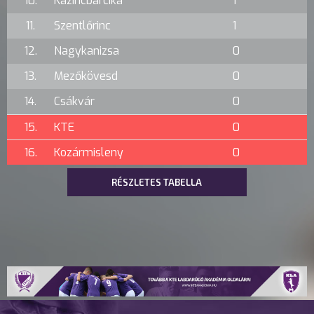
10.
Kazincbarcika
1
11.
Szentlőrinc
1
12.
Nagykanizsa
0
13.
Mezőkövesd
0
14.
Csákvár
0
15.
KTE
0
16.
Kozármisleny
0
RÉSZLETES TABELLA