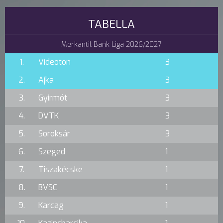
TABELLA
Merkantil Bank Liga 2026/2027
1.
Videoton
3
2.
Ajka
3
3.
Gyirmót
3
4.
DVTK
3
5.
Soroksár
3
6.
Szeged
1
7.
Tiszakécske
1
8.
BVSC
1
9.
Karcag
1