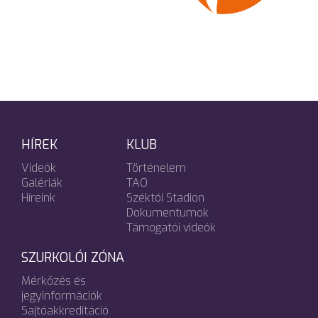
HÍREK
KLUB
Videók
Történelem
Galériák
TAO
Híreink
Széktói Stadion
Dokumentumok
Támogatói videók
SZURKOLÓI ZÓNA
Mérkőzés és
jegyinformációk
Sajtóakkreditáció