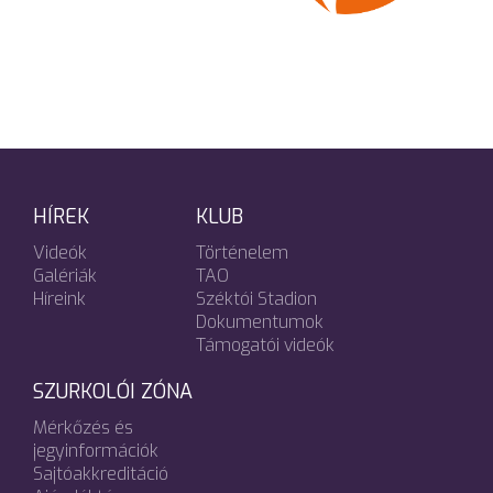
HÍREK
KLUB
Videók
Történelem
Galériák
TAO
Híreink
Széktói Stadion
Dokumentumok
Támogatói videók
SZURKOLÓI ZÓNA
Mérkőzés és
jegyinformációk
Sajtóakkreditáció