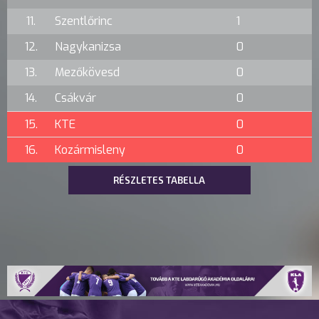
11.
Szentlőrinc
1
12.
Nagykanizsa
0
13.
Mezőkövesd
0
14.
Csákvár
0
15.
KTE
0
16.
Kozármisleny
0
RÉSZLETES TABELLA