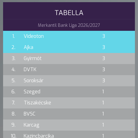
TABELLA
Merkantil Bank Liga 2026/2027
1.
Videoton
3
2.
Ajka
3
3.
Gyirmót
3
4.
DVTK
3
5.
Soroksár
3
6.
Szeged
1
7.
Tiszakécske
1
8.
BVSC
1
9.
Karcag
1
10.
Kazincbarcika
1