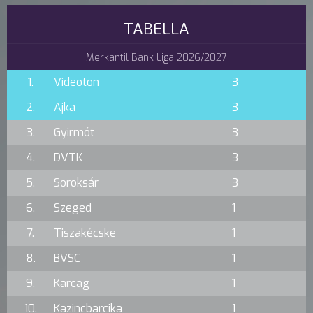
TABELLA
Merkantil Bank Liga 2026/2027
1.
Videoton
3
2.
Ajka
3
3.
Gyirmót
3
4.
DVTK
3
5.
Soroksár
3
6.
Szeged
1
7.
Tiszakécske
1
8.
BVSC
1
9.
Karcag
1
10.
Kazincbarcika
1