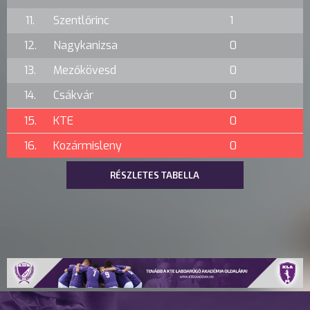
11.
Szentlőrinc
1
12.
Nagykanizsa
0
13.
Mezőkövesd
0
14.
Csákvár
0
15.
KTE
0
16.
Kozármisleny
0
RÉSZLETES TABELLA