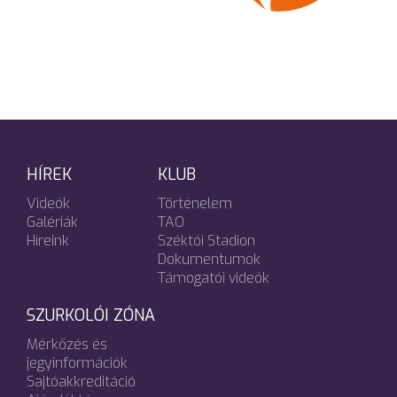
HÍREK
KLUB
Videók
Történelem
Galériák
TAO
Híreink
Széktói Stadion
Dokumentumok
Támogatói videók
SZURKOLÓI ZÓNA
Mérkőzés és
jegyinformációk
Sajtóakkreditáció