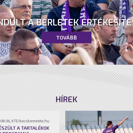
NDULT A BÉRLETEK ÉRTÉKESÍTÉ
TOVÁBB
HÍREK
-08-06, KTE/kecskemetite.hu
ÉSZÜLT A TARTALÉKOK