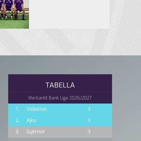
TABELLA
Merkantil Bank Liga 2026/2027
1.
Videoton
3
2.
Ajka
3
3.
Gyirmót
3