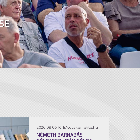
SE
2026-08-06, KTE/kecskemetite.hu
NÉMETH BARNABÁS