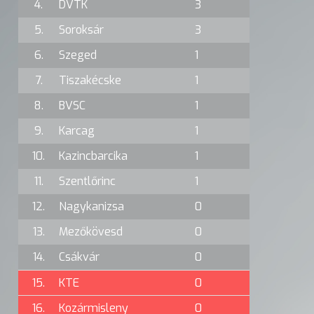
4.
DVTK
3
5.
Soroksár
3
6.
Szeged
1
7.
Tiszakécske
1
8.
BVSC
1
9.
Karcag
1
10.
Kazincbarcika
1
11.
Szentlőrinc
1
12.
Nagykanizsa
0
13.
Mezőkövesd
0
14.
Csákvár
0
15.
KTE
0
16.
Kozármisleny
0