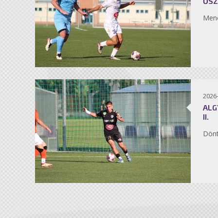
ŐSZ
Men
2026
ALG
II.
Dönt