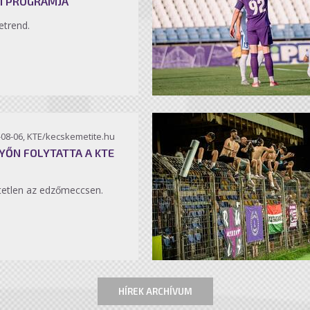
I PROGRAMJA
etrend.
-08-06, KTE/kecskemetite.hu
YŐN FOLYTATTA A KTE
etlen az edzőmeccsen.
HÍREK ARCHÍVUM