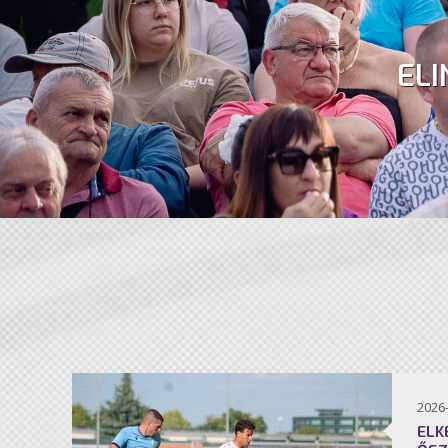
ELI
2026
ELK