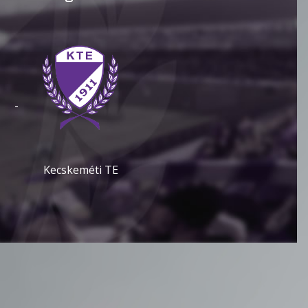
-
Kecskeméti TE