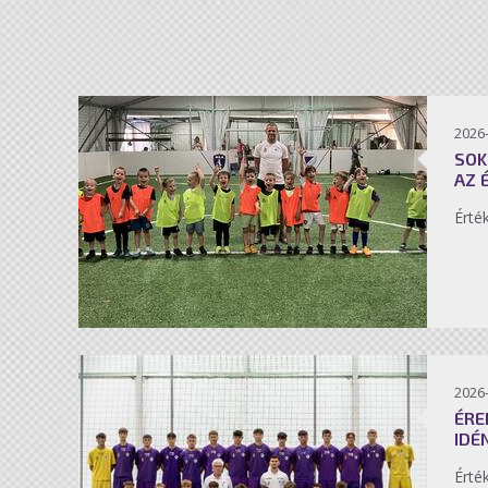
2026-
SOK
AZ 
Érté
2026-
ÉRE
IDÉ
Érté