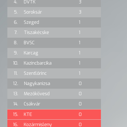
4.
DVTK
3
5.
Soroksár
3
6.
Szeged
1
7.
Tiszakécske
1
8.
BVSC
1
9.
Karcag
1
10.
Kazincbarcika
1
11.
Szentlőrinc
1
12.
Nagykanizsa
0
13.
Mezőkövesd
0
14.
Csákvár
0
15.
KTE
0
16.
Kozármisleny
0