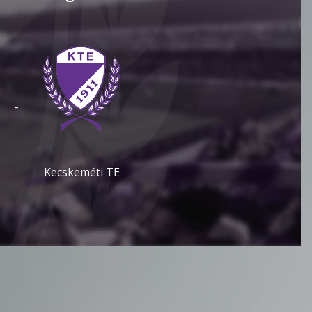
-
Kecskeméti TE