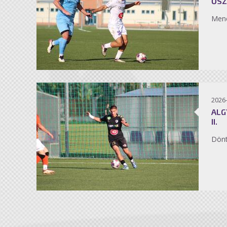
ŐSZ
Men
2026
ALG
II.
Dönt