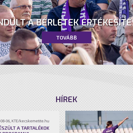
NDULT A BÉRLETEK ÉRTÉKESÍTÉ
TOVÁBB
HÍREK
-08-06, KTE/kecskemetite.hu
ÉSZÜLT A TARTALÉKOK