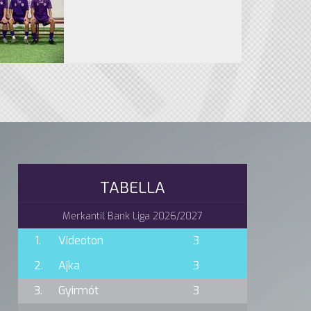
TABELLA
Merkantil Bank Liga 2026/2027
1.
Videoton
3
2.
Ajka
3
3.
Gyirmót
3