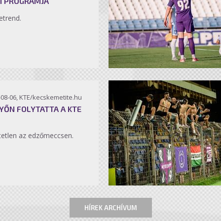
I PROGRAMJA
etrend.
-08-06, KTE/kecskemetite.hu
YŐN FOLYTATTA A KTE
etlen az edzőmeccsen.
HÍREK ARCHÍVUM