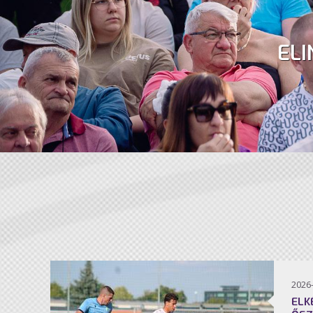
ELI
2026
ELK