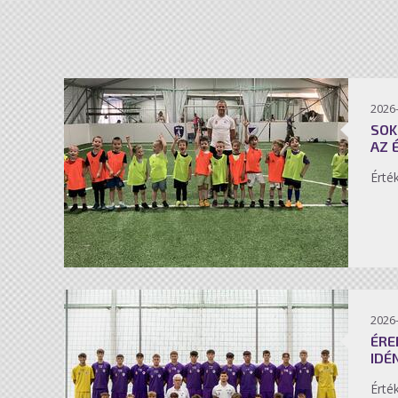
2026-
SOK
AZ 
Érté
2026-
ÉRE
IDÉ
Érté