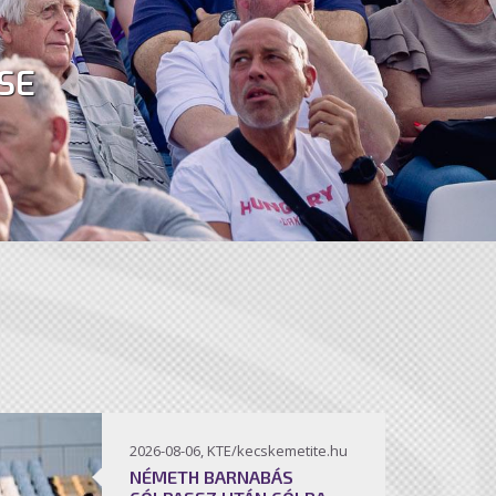
SE
2026-08-06, KTE/kecskemetite.hu
NÉMETH BARNABÁS