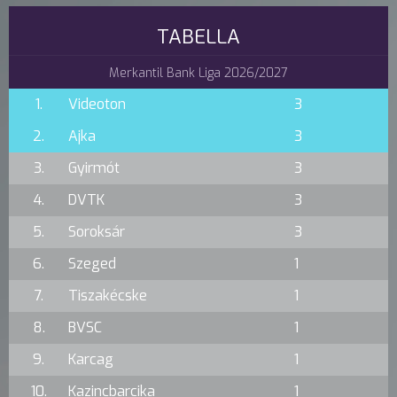
TABELLA
Merkantil Bank Liga 2026/2027
1.
Videoton
3
2.
Ajka
3
3.
Gyirmót
3
4.
DVTK
3
5.
Soroksár
3
6.
Szeged
1
7.
Tiszakécske
1
8.
BVSC
1
9.
Karcag
1
10.
Kazincbarcika
1