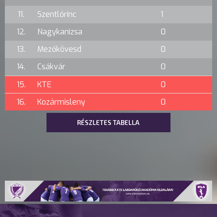
11.
Szentlőrinc
1
12.
Nagykanizsa
0
13.
Mezőkövesd
0
14.
Csákvár
0
15.
KTE
0
16.
Kozármisleny
0
RÉSZLETES TABELLA