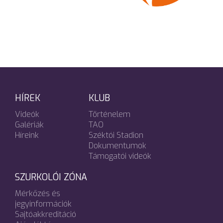
HÍREK
KLUB
Videók
Történelem
Galériák
TAO
Híreink
Széktói Stadion
Dokumentumok
Támogatói videók
SZURKOLÓI ZÓNA
Mérkőzés és
jegyinformációk
Sajtóakkreditáció