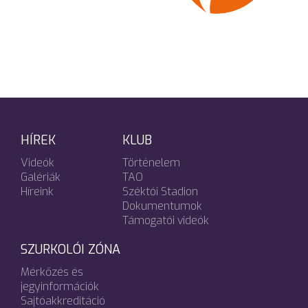
HÍREK
KLUB
Videók
Történelem
Galériák
TAO
Híreink
Széktói Stadion
Dokumentumok
Támogatói videók
SZURKOLÓI ZÓNA
Mérkőzés és
jegyinformációk
Sajtóakkreditáció