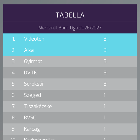
TABELLA
Merkantil Bank Liga 2026/2027
1.
Videoton
3
2.
Ajka
3
3.
Gyirmót
3
4.
DVTK
3
5.
Soroksár
3
6.
Szeged
1
7.
Tiszakécske
1
8.
BVSC
1
9.
Karcag
1