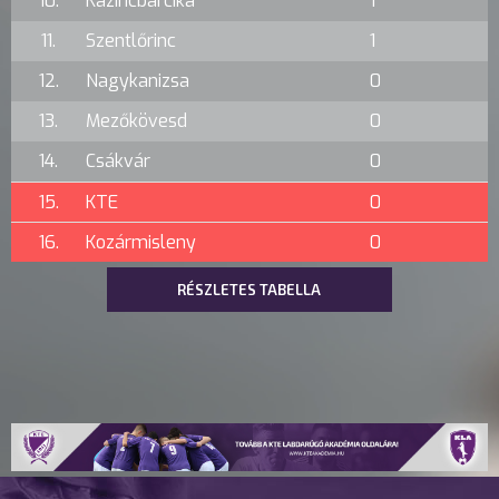
10.
Kazincbarcika
1
11.
Szentlőrinc
1
12.
Nagykanizsa
0
13.
Mezőkövesd
0
14.
Csákvár
0
15.
KTE
0
16.
Kozármisleny
0
RÉSZLETES TABELLA