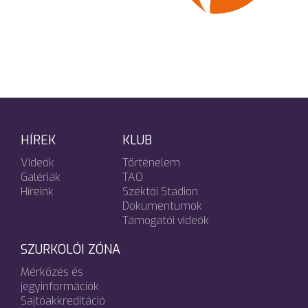
HÍREK
KLUB
Videók
Történelem
Galériák
TAO
Híreink
Széktói Stadion
Dokumentumok
Támogatói videók
SZURKOLÓI ZÓNA
Mérkőzés és
jegyinformációk
Sajtóakkreditáció