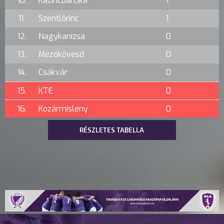
10.
Kazincbarcika
1
11.
Szentlőrinc
1
12.
Nagykanizsa
0
13.
Mezőkövesd
0
14.
Csákvár
0
15.
KTE
0
16.
Kozármisleny
0
RÉSZLETES TABELLA