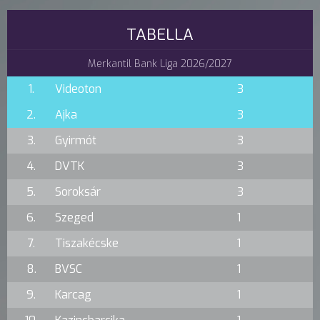
TABELLA
Merkantil Bank Liga 2026/2027
1.
Videoton
3
2.
Ajka
3
3.
Gyirmót
3
4.
DVTK
3
5.
Soroksár
3
6.
Szeged
1
7.
Tiszakécske
1
8.
BVSC
1
9.
Karcag
1