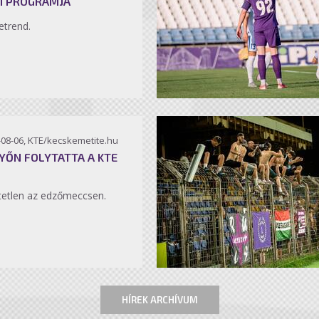
I PROGRAMJA
etrend.
-08-06, KTE/kecskemetite.hu
YŐN FOLYTATTA A KTE
etlen az edzőmeccsen.
HÍREK ARCHÍVUM