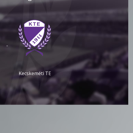
-
Kecskeméti TE