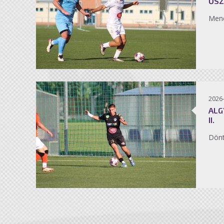
ŐSZ
Men
2026
ALG
II.
Dönt