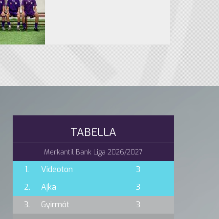
TABELLA
Merkantil Bank Liga 2026/2027
1.
Videoton
3
2.
Ajka
3
3.
Gyirmót
3