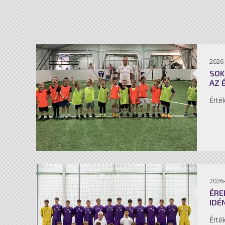
2026-
SOK
AZ 
Érté
2026-
ÉRE
IDÉ
Érté