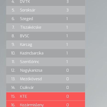
4.
DVTK
3
5.
Soroksár
3
6.
Szeged
1
7.
Tiszakécske
1
8.
BVSC
1
9.
Karcag
1
10.
Kazincbarcika
1
11.
Szentlőrinc
1
12.
Nagykanizsa
0
13.
Mezőkövesd
0
14.
Csákvár
0
15.
KTE
0
16.
Kozármisleny
0