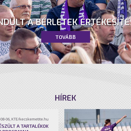
NDULT A BÉRLETEK ÉRTÉKESÍTÉ
TOVÁBB
HÍREK
-08-06, KTE/kecskemetite.hu
ÉSZÜLT A TARTALÉKOK