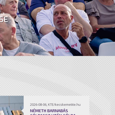
SE
2026-08-06, KTE/kecskemetite.hu
NÉMETH BARNABÁS