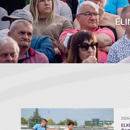
ELI
2026
ELK